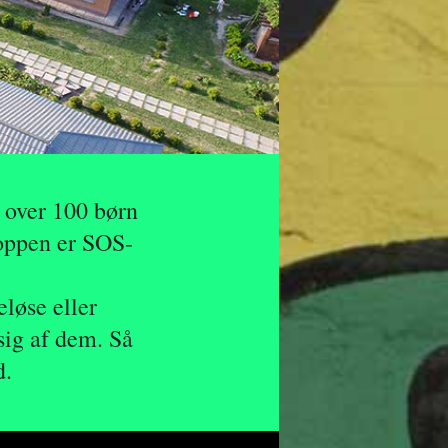
 over 100 børn
toppen er SOS-
eløse eller
sig af dem. Så
d.