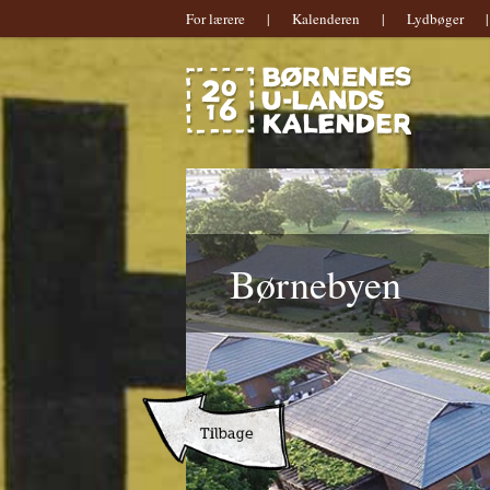
For lærere
|
Kalenderen
|
Lydbøger
|
Hovedmenu
Børnebyen