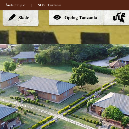
Årets projekt
|
SOS i Tanzania
Skole
Opdag Tanzania