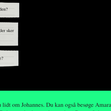
den?
er sker
e?
 lidt om Johannes. Du kan også besøge Amar