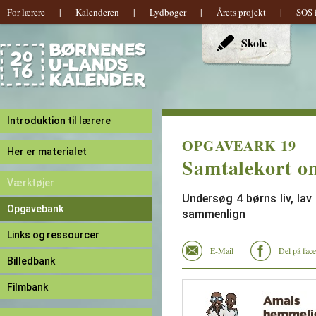
For lærere
|
Kalenderen
|
Lydbøger
|
Årets projekt
|
SOS 
Hovedmenu
Skole
Introduktion til lærere
OPGAVEARK 19
Her er materialet
Samtalekort o
Værktøjer
Undersøg 4 børns liv, la
Opgavebank
sammenlign
Links og ressourcer
E-Mail
Del på fac
Billedbank
Filmbank